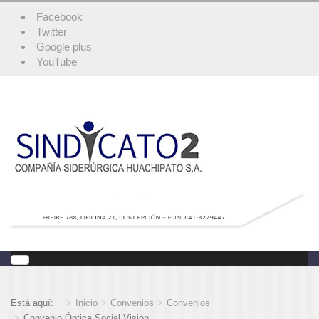
Facebook
Twitter
Google plus
YouTube
Está aquí:
Inicio
Convenios
Convenios
Convenio Óptica Social Visión