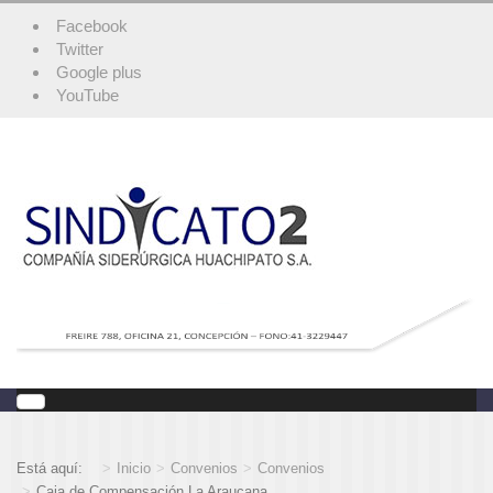
Facebook
Twitter
Google plus
YouTube
Está aquí:
Inicio
Convenios
Convenios
Caja de Compensación La Araucana.