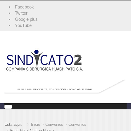
Facebook
Twitter
Google plus
YouTube
Está aquí:
Inicio
Convenios
Convenios
Apart Hotel Carlton House