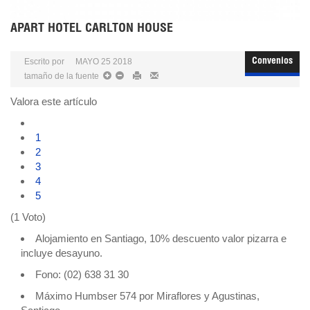
APART HOTEL CARLTON HOUSE
Escrito por
MAYO 25 2018
Convenios
tamaño de la fuente
Valora este artículo
1
2
3
4
5
(1 Voto)
Alojamiento en Santiago, 10% descuento valor pizarra e
incluye desayuno.
Fono: (02) 638 31 30
Máximo Humbser 574 por Miraflores y Agustinas,