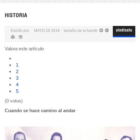
HISTORIA
Escrito por
MAYO 28 2018
tamaño de la fuente
sindicato
Valora este artículo
1
2
3
4
5
(0 votos)
Cuando se hace camino al andar