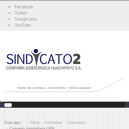
Facebook
Twitter
Google plus
YouTube
Está aquí:
Inicio
Convenios
Convenios
Convenio Inmobiliaria GPR