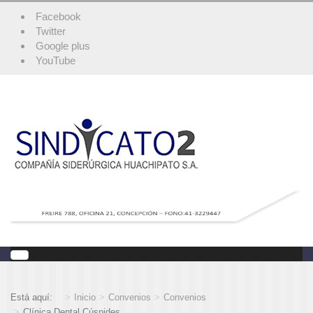
Facebook
Twitter
Google plus
YouTube
Está aquí:
Inicio
Convenios
Convenios
Clínica Dental Cúspides