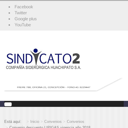
Facebook
Twitter
Google plus
YouTube
Está aquí:
Inicio
Convenios
Convenios
Convenio descuento LIPIGAS vigencia año 2018