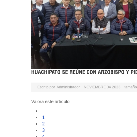
HUACHIPATO SE REÚNE CON ARZOBISPO Y PI
Escrito por
Administrador
NOVIEMBRE 04 2023
tamaño 
Valora este artículo
1
2
3
4